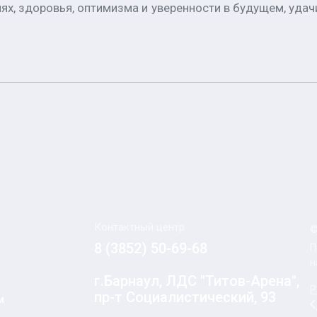
х, здоровья, оптимизма и уверенности в будущем, удачи 
Контактный центр
©
8 (3852) 50-69-68
П
н
г.Барнаул, ЛДС "Титов-Арена",
Р
пр-т Социалистический, 93
м