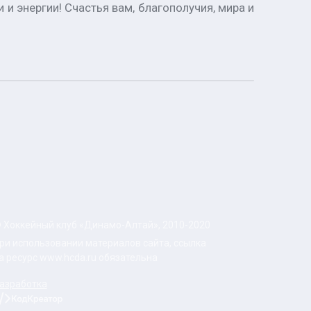
и энергии! Счастья вам, благополучия, мира и
 Хоккейный клуб «Динамо-Алтай», 2010-2020
ри использовании материалов сайта, ссылка
а ресурс www.hcda.ru обязательна
азработка