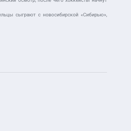
нский осмотр, после чего хоккеисты начнут
аульцы сыграют с новосибирской «Сибирью»,