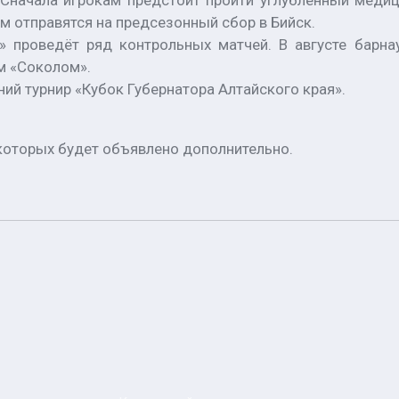
Сначала игрокам предстоит пройти углубленный медици
ем отправятся на предсезонный сбор в Бийск.
» проведёт ряд контрольных матчей. В августе барн
м «Соколом».
ний турнир «Кубок Губернатора Алтайского края».
которых будет объявлено дополнительно.