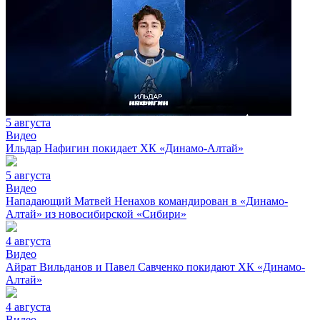
5 августа
Видео
Ильдар Нафигин покидает ХК «Динамо-Алтай»
5 августа
Видео
Нападающий Матвей Ненахов командирован в «Динамо-
Алтай» из новосибирской «Сибири»
4 августа
Видео
Айрат Вильданов и Павел Савченко покидают ХК «Динамо-
Алтай»
4 августа
Видео