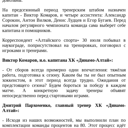
довольны.
На предсезонный период тренерским штабом назначен
капитан - Виктор Комаров, и четыре ассистента: Александр
Сорокин, Антон Вилков, Денис Лудцев и Егор Бугаев. Перед
началом регулярного чемпионата команда сама выберет себе
капитана и помощников.
Корреспондент «Алтайского спорта» 30 июля побывал в
наукограде, поприсутствовал на тренировках, поговорил с
игроками и тренерами.
Виктор Комаров, и.о. капитана ХК «Динамо-Алтай»:
- От сборов всегда примерно одни впечатления: тяжёлая
работа, подготовка к сезону. Каким бы ты не был опытным
хоккеистом, в этот период всегда трудно. Ожидания от
предстоящего сезона? Будем бороться за победу в каждом
матче. А конкретную задачу тренеры объявят
непосредственно перед стартовыми играми.
Дмитрий Пархоменко, главный тренер ХК «Динамо-
Алтай»:
- Исходя из наших возможностей, мы выполнили план по
комплектации команды процентов на 80. Этот процесс идёт