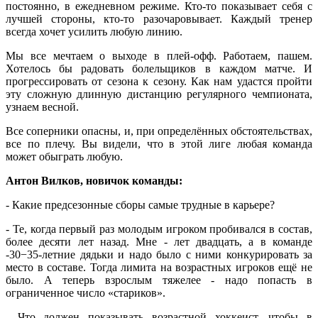
постоянно, в ежедневном режиме. Кто-то показывает себя с
лучшей стороны, кто-то разочаровывает. Каждый тренер
всегда хочет усилить любую линию.
Мы все мечтаем о выходе в плей-офф. Работаем, пашем.
Хотелось бы радовать болельщиков в каждом матче. И
прогрессировать от сезона к сезону. Как нам удастся пройти
эту сложную длинную дистанцию регулярного чемпионата,
узнаем весной.
Все соперники опасны, и, при определённых обстоятельствах,
все по плечу. Вы видели, что в этой лиге любая команда
может обыграть любую.
Антон Вилков, новичок команды:
- Какие предсезонные сборы самые трудные в карьере?
- Те, когда первый раз молодым игроком пробивался в состав,
более десяти лет назад. Мне - лет двадцать, а в команде
-30−35-летние дядьки и надо было с ними конкурировать за
место в составе. Тогда лимита на возрастных игроков ещё не
было. А теперь взрослым тяжелее - надо попасть в
ограниченное число «стариков».
- Что должен показывать возрастной хоккеист, чтобы в