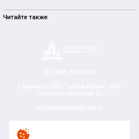
Читайте также
8 (3852) 50-69-68
г.Барнаул, ЛДС "Титов-Арена", пр-т
Социалистический, 93
hcdinamoaltay@mail.ru
© Хоккейный клуб «Динамо-Алтай», 2010-2020