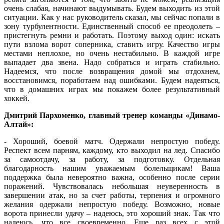
очень слабая, начинают выдумывать. Будем выходить из этой
ситуации. Как у нас руководитель сказал, мы сейчас попали в
зону турбулентности. Единственный способ ее преодолеть –
пристегнуть ремни и работать. Поэтому выход один: искать
пути взлома ворот соперника, ставить игру. Качество игры
местами неплохое, но очень нестабильно. В каждой игре
выпадает два звена. Надо собраться и играть стабильно.
Надеемся, что после возвращения домой мы отдохнем,
восстановимся, поработаем над ошибками. Будем надеяться,
что в домашних играх мы покажем более результативный
хоккей.
Дмитрий Пархоменко, главный тренер команды «Динамо-
Алтай»:
- Хороший, боевой матч. Одержали непростую победу.
Респект всем парням, каждому, кто выходил на лед. Спасибо
за самоотдачу, за работу, за подготовку. Отдельная
благодарность нашим уважаемым болельщикам! Ваша
поддержка была невероятно важна, особенно после серии
поражений. Чувствовалась небольшая неуверенность в
завершении атак, но за счет работы, терпения и огромного
желания одержали непростую победу. Возможно, новые
ворота принесли удачу – надеюсь, это хороший знак. Так что
надеюсь, что все своевременно. Еще раз всех с этой